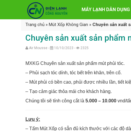
MÁY LẠNH DÂN DỤNG
Trang chủ
»
Mút Xốp Không Gian
»
Chuyên sản xuất s
Chuyên sản xuất sản phẩm m
Air Mousse -
10/10/2023 -
2325
MXKG Chuyên sản xuất sản phẩm mút phủi tóc.
– Phủi sạch tóc dính, tóc bết trên khăn, trên cổ.
– Mút phủi có bền cao, phủi được nhiều lần, tiết kiệ
– Tạo cảm giác thỏa mái cho khách hàng.
Chúng tôi sẽ tính công cắt là
5.000 – 10.000
vnd/tấ
Lưu ý:
– Tấm Mút Xốp có sẵn đủ kích thước với các độ dà