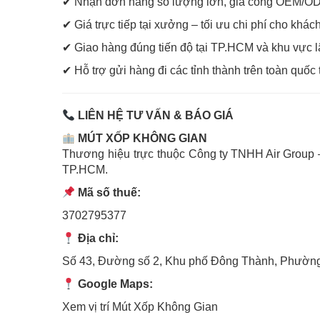
✔ Nhận đơn hàng số lượng lớn, gia công OEM/OD
✔ Giá trực tiếp tại xưởng – tối ưu chi phí cho khá
✔ Giao hàng đúng tiến độ tại TP.HCM và khu vực l
✔ Hỗ trợ gửi hàng đi các tỉnh thành trên toàn quố
LIÊN HỆ TƯ VẤN & BÁO GIÁ
MÚT XỐP KHÔNG GIAN
Thương hiệu trực thuộc
Công ty TNHH Air Group
–
TP.HCM.
Mã số thuế:
3702795377
Địa chỉ:
Số 43, Đường số 2, Khu phố Đông Thành, Phường
Google Maps:
Xem vị trí Mút Xốp Không Gian