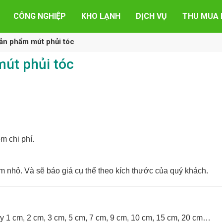
CÔNG NGHIỆP
KHO LẠNH
DỊCH VỤ
THU MUA 
ản phẩm mút phủi tóc
út phủi tóc
m chi phí.
m nhỏ. Và sẽ báo giá cụ thể theo kích thước của quý khách.
y 1 cm, 2 cm, 3 cm, 5 cm, 7 cm, 9 cm, 10 cm, 15 cm, 20 cm…