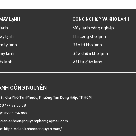
 MÁY LẠNH
CÔNG NGHIỆP VÀ KHO LẠNH
lạnh
Máy lạnh công nghiệp
áy lạnh
Thi công kho lạnh
máy lạnh
Bảo trì kho lạnh
áy lạnh
Sửa chữa kho lạnh
áy lạnh
Vật tư điện lạnh
LẠNH CÔNG NGUYÊN
49, Khu Phố Tân Phước, Phường Tân Đông Hiệp, TP.HCM
e:
0777 52 55 58
ật:
0937 756 998
:
dienlanhcongnguyentphcm@gmail.com
te:
https://dienlanhcongnguyen.com/