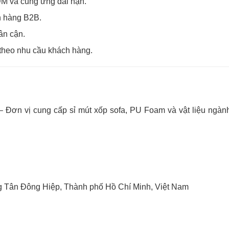
M và cung ứng dài hạn.
ch hàng B2B.
ân cận.
c theo nhu cầu khách hàng.
 Đơn vị cung cấp sỉ mút xốp sofa, PU Foam và vật liệu ngành
 Tân Đông Hiệp, Thành phố Hồ Chí Minh, Việt Nam