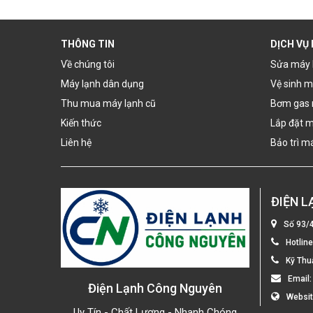
THÔNG TIN
DỊCH VỤ
Về chúng tôi
Sửa máy 
Máy lạnh dân dụng
Vệ sinh m
Thu mua máy lạnh cũ
Bơm gas 
Kiến thức
Lắp đặt m
Liên hệ
Bảo trì m
ĐIỆN 
Số 93/
Hotlin
Kỹ Thu
Email
Điện Lạnh Công Nguyên
Websi
Uy Tín - Chất Lượng - Nhanh Chóng