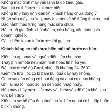
Không mặc định máy yếu lạnh là do thiếu gas.
Báo giá cụ thể trước khi thực hiện.
Không tự ý thay linh kiện khi khách hàng chưa đồng ý.
Nhận sửa máy thường, máy inverter và hệ thống thương mại.
Bảo hành theo từng hạng mục sửa chữa.
Hỗ trợ hộ gia đình, chủ nhà trọ, cửa hàng, văn phòng và
doanh nghiệp.
Cách kiểm tra an toàn trước khi gọi thợ
Khách hàng có thể thực hiện một số bước cơ bản:
Kiểm tra aptomat và nguồn điện cấp cho máy.
Thay pin remote nếu màn hình hoặc tín hiệu yếu.
Đặt máy ở chế độ
Cool
, nhiệt độ khoảng 24–26°C.
Kiểm tra lưới lọc có bị bám bụi quá dày hay không.
Quan sát dàn nóng có hoạt động và quạt có quay không.
Ghi lại mã lỗi hoặc số lần đèn báo nhấp nháy.
Nếu máy chảy nước, tắt máy và di chuyển đồ điện khỏi khu
vực bên dưới.
Kiểm tra sơ bộ đầu ống thoát nước bên ngoài có bị gấp hoặc
bịt kín không.