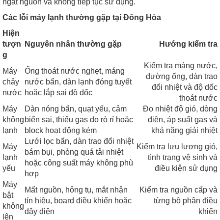
ngắt nguồn và không tiếp tục sử dụng.
Các lỗi máy lạnh thường gặp tại Đông Hòa
Hiện
tượn
Nguyên nhân thường gặp
Hướng kiểm tra
g
Kiểm tra máng nước,
Máy
Ống thoát nước nghẹt, máng
đường ống, dàn trao
chảy
nước bẩn, dàn lạnh đóng tuyết
đổi nhiệt và độ dốc
nước
hoặc lắp sai độ dốc
thoát nước
Máy
Dàn nóng bẩn, quạt yếu, cảm
Đo nhiệt độ gió, dòng
không
biến sai, thiếu gas do rò rỉ hoặc
điện, áp suất gas và
lạnh
block hoạt động kém
khả năng giải nhiệt
Lưới lọc bẩn, dàn trao đổi nhiệt
Máy
Kiểm tra lưu lượng gió,
bám bụi, phòng quá tải nhiệt
lạnh
tình trạng vệ sinh và
hoặc công suất máy không phù
yếu
điều kiện sử dụng
hợp
Máy
Mất nguồn, hỏng tụ, mắt nhận
Kiểm tra nguồn cấp và
bật
tín hiệu, board điều khiển hoặc
từng bộ phận điều
không
dây điện
khiển
lên