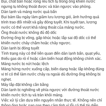
Bụi, chất bẩn hoặc rong rêu tích tụ trong ống khiến nước
ngưng tụ không thoát được và tràn ngược vào phòng.
Dàn lạnh và máng nước quá bẩn
Bụi bám lâu ngày làm giảm lưu lượng gió, ảnh hưởng quá
trình trao đổi nhiệt và gây đóng tuyết. Khi tuyết tan, lượng
nước có thể vượt khả năng thoát của máng nước.
Ống thoát nước không đủ độ dốc
Đường ống bị võng, gấp khúc hoặc lắp sai độ dốc có thể
khiến nước chảy chậm hoặc chảy ngược.
Dàn lạnh bị đóng tuyết
Tình trạng này có thể liên quan đến dàn lạnh bẩn, quạt yếu,
thiếu gas do rò rỉ hoặc cảm biến hoạt động không chính xác.
Máng nước bị nứt hoặc lệch
Máng hứng nước xuống cấp, biến dạng hoặc lắp không đúng
vị trí có thể làm nước chảy ra ngoài dù đường ống không bị
nghẹt.
Máy lắp đặt không cân bằng
Dàn lạnh bị nghiêng về phía ngược với đường thoát nước
khiến nước tích tụ và tràn khỏi máng.
Việc xử lý cần dựa trên nguyên nhân thực tế. Không nên chỉ
thông ống hoặc nạp gas theo cảm tính vì lỗi có thể tái diễn.