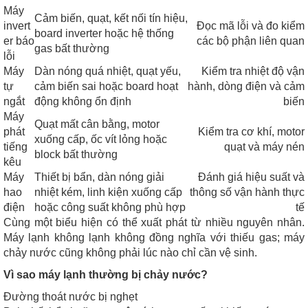
Máy
Cảm biến, quạt, kết nối tín hiệu,
invert
Đọc mã lỗi và đo kiểm
board inverter hoặc hệ thống
er báo
các bộ phận liên quan
gas bất thường
lỗi
Máy
Dàn nóng quá nhiệt, quạt yếu,
Kiểm tra nhiệt độ vận
tự
cảm biến sai hoặc board hoạt
hành, dòng điện và cảm
ngắt
động không ổn định
biến
Máy
Quạt mất cân bằng, motor
phát
Kiểm tra cơ khí, motor
xuống cấp, ốc vít lỏng hoặc
tiếng
quạt và máy nén
block bất thường
kêu
Máy
Thiết bị bẩn, dàn nóng giải
Đánh giá hiệu suất và
hao
nhiệt kém, linh kiện xuống cấp
thông số vận hành thực
điện
hoặc công suất không phù hợp
tế
Cùng một biểu hiện có thể xuất phát từ nhiều nguyên nhân.
Máy lạnh không lạnh không đồng nghĩa với thiếu gas; máy
chảy nước cũng không phải lúc nào chỉ cần vệ sinh.
Vì sao máy lạnh thường bị chảy nước?
Đường thoát nước bị nghẹt