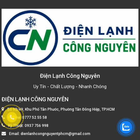
Điện Lạnh Công Nguyên
Uy Tín - Chất Lượng - Nhanh Chóng
ĐIỆN LẠNH CÔNG NGUYÊN
Số 93/49, Khu Phố Tân Phước, Phường Tân Đông Hiệp, TP.HCM
Hotline:
0777 52 55 58
Kỹ Thuật:
0937 756 998
Email:
dienlanhcongnguyentphcm@gmail.com