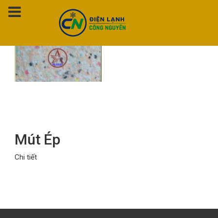
Thẻ:
mút ép
Mút Ép
Chi tiết