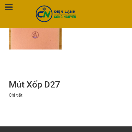
Thẻ:
mút xốp d27
Mút Xốp D27
Chi tiết