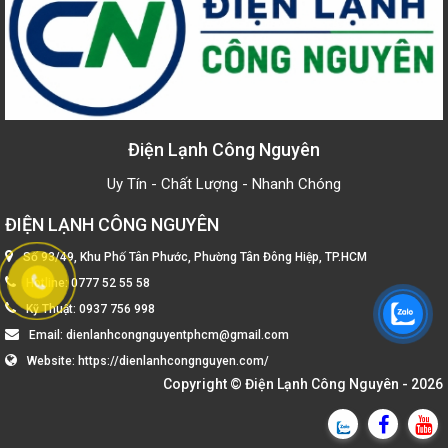
Điện Lạnh Công Nguyên
Uy Tín - Chất Lượng - Nhanh Chóng
ĐIỆN LẠNH CÔNG NGUYÊN
Số 93/49, Khu Phố Tân Phước, Phường Tân Đông Hiệp, TP.HCM
Hotline:
0777 52 55 58
Kỹ Thuật:
0937 756 998
Email:
dienlanhcongnguyentphcm@gmail.com
Website:
https://dienlanhcongnguyen.com/
Copyright ©
Điện Lạnh Công Nguyên
- 2026