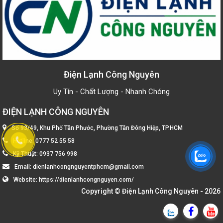
Điện Lạnh Công Nguyên
Uy Tín - Chất Lượng - Nhanh Chóng
ĐIỆN LẠNH CÔNG NGUYÊN
Số 93/49, Khu Phố Tân Phước, Phường Tân Đông Hiệp, TP.HCM
Hotline:
0777 52 55 58
Kỹ Thuật:
0937 756 998
Email:
dienlanhcongnguyentphcm@gmail.com
Website:
https://dienlanhcongnguyen.com/
Copyright ©
Điện Lạnh Công Nguyên
- 2026