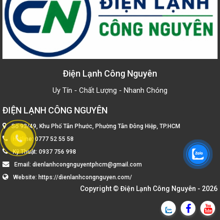
Điện Lạnh Công Nguyên
Uy Tín - Chất Lượng - Nhanh Chóng
ĐIỆN LẠNH CÔNG NGUYÊN
Số 93/49, Khu Phố Tân Phước, Phường Tân Đông Hiệp, TP.HCM
Hotline:
0777 52 55 58
Kỹ Thuật:
0937 756 998
Email:
dienlanhcongnguyentphcm@gmail.com
Website:
https://dienlanhcongnguyen.com/
Copyright ©
Điện Lạnh Công Nguyên
- 2026