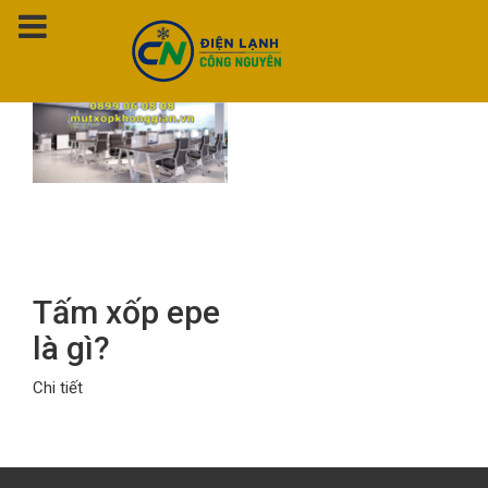
Thẻ:
Tấm xốp epe là gì
Tấm xốp epe
là gì?
Chi tiết