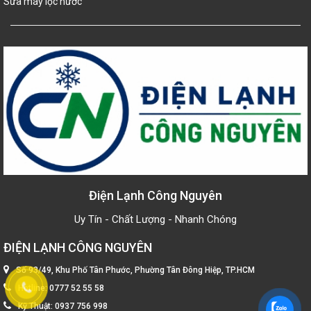
Sửa máy lọc nước
Điện Lạnh Công Nguyên
Uy Tín - Chất Lượng - Nhanh Chóng
ĐIỆN LẠNH CÔNG NGUYÊN
Số 93/49, Khu Phố Tân Phước, Phường Tân Đông Hiệp, TP.HCM
Hotline:
0777 52 55 58
Kỹ Thuật:
0937 756 998