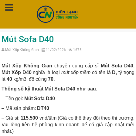
Trang chủ
»
Mút Xốp Không Gian
»
Mút Sofa D40
Mút Sofa D40
Mút Xốp Không Gian -
11/02/2026 -
1678
Mút Xốp Không Gian
chuyên cung cấp sỉ
Mút Sofa D40.
Mút Xốp D40
nghĩa là loại
mút xốp mềm
có tên là
D,
tỷ trọng
là
40
kg/m3, độ cứng
70.
Thông số kỹ thuật Mút Sofa D40 như sau:
– Tên gọi:
Mút Sofa D40
– Mã sản phẩm:
DT40
– Giá sỉ:
115.500
vnd/tấm (Giá có thể thay đổi theo thị trường.
Vui lòng liên hệ phòng kinh doanh để có giá cập nhật mới
nhất.)