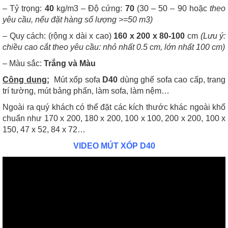
– Tỷ trọng:
40
kg/m3
– Độ cứng:
70
(30 – 50 – 90 hoặc
theo
yêu cầu, nếu đặt hàng số lượng >=50 m3)
–
Quy cách: (rộng x dài x cao)
160 x 200 x 80-100
cm
(Lưu ý:
chiều cao cắt theo yêu cầu: nhỏ nhất 0.5 cm, lớn nhất 100 cm)
– Màu sắc:
Trắng và Màu
Công dụng:
Mút xốp sofa
D40
dùng ghế sofa cao cấp, trang
trí tường, mút bảng phấn, làm sofa, làm nệm…
Ngoài ra quý khách có thể đặt các kích thước khác ngoài khổ
chuẩn như 170 x 200, 180 x 200, 100 x 100, 200 x 200, 100 x
150, 47 x 52, 84 x 72…
VIDEO MÚT XỐP D40