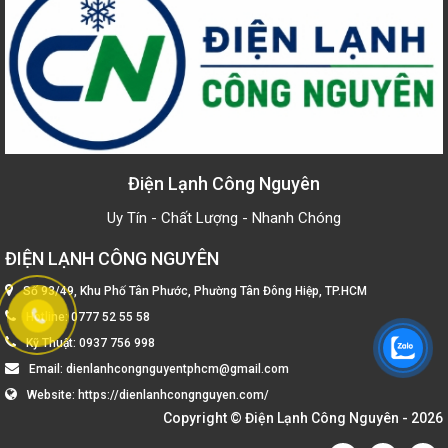
Điện Lạnh Công Nguyên
Uy Tín - Chất Lượng - Nhanh Chóng
ĐIỆN LẠNH CÔNG NGUYÊN
Số 93/49, Khu Phố Tân Phước, Phường Tân Đông Hiệp, TP.HCM
Hotline:
0777 52 55 58
Kỹ Thuật:
0937 756 998
Email:
dienlanhcongnguyentphcm@gmail.com
Website:
https://dienlanhcongnguyen.com/
Copyright ©
Điện Lạnh Công Nguyên
- 2026