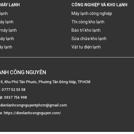
 MÁY LẠNH
CÔNG NGHIỆP VÀ KHO LẠNH
lạnh
Máy lạnh công nghiệp
áy lạnh
Thi công kho lạnh
máy lạnh
Bảo trì kho lạnh
áy lạnh
Sửa chữa kho lạnh
áy lạnh
Vật tư điện lạnh
LẠNH CÔNG NGUYÊN
49, Khu Phố Tân Phước, Phường Tân Đông Hiệp, TP.HCM
e:
0777 52 55 58
ật:
0937 756 998
:
dienlanhcongnguyentphcm@gmail.com
te:
https://dienlanhcongnguyen.com/