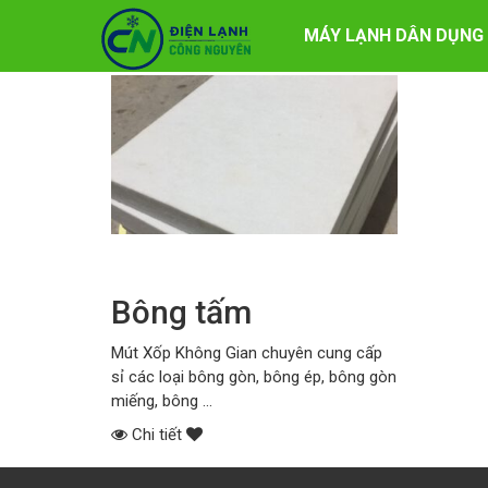
Thẻ:
bông gòn tấm
MÁY LẠNH DÂN DỤNG
Bông tấm
Mút Xốp Không Gian chuyên cung cấp
sỉ các loại bông gòn, bông ép, bông gòn
miếng, bông ...
Chi tiết