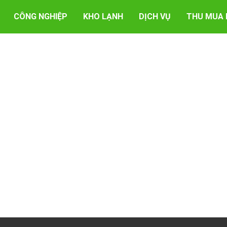
CÔNG NGHIỆP
KHO LẠNH
DỊCH VỤ
THU MUA 