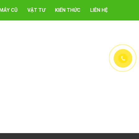
MÁY CŨ
VẬT TƯ
KIẾN THỨC
LIÊN HỆ