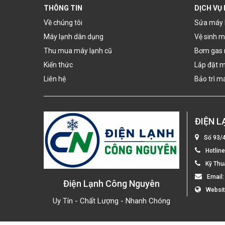
THÔNG TIN
DỊCH VỤ
Về chúng tôi
Sửa máy 
Máy lạnh dân dụng
Vệ sinh m
Thu mua máy lạnh cũ
Bơm gas 
Kiến thức
Lắp đặt m
Liên hệ
Bảo trì m
ĐIỆN 
Số 93/
Hotlin
Kỹ Thu
Email
Điện Lạnh Công Nguyên
Websi
Uy Tín - Chất Lượng - Nhanh Chóng