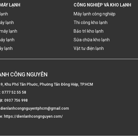
 MÁY LẠNH
CÔNG NGHIỆP VÀ KHO LẠNH
lạnh
Máy lạnh công nghiệp
áy lạnh
Thi công kho lạnh
máy lạnh
Bảo trì kho lạnh
áy lạnh
Sửa chữa kho lạnh
áy lạnh
Vật tư điện lạnh
LẠNH CÔNG NGUYÊN
49, Khu Phố Tân Phước, Phường Tân Đông Hiệp, TP.HCM
e:
0777 52 55 58
ật:
0937 756 998
:
dienlanhcongnguyentphcm@gmail.com
te:
https://dienlanhcongnguyen.com/