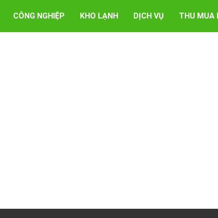
CÔNG NGHIỆP
KHO LẠNH
DỊCH VỤ
THU MUA 