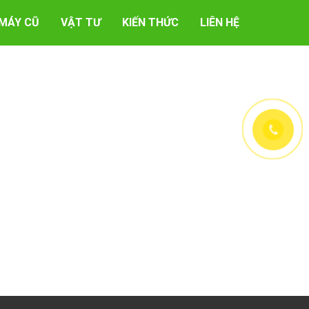
MÁY CŨ
VẬT TƯ
KIẾN THỨC
LIÊN HỆ