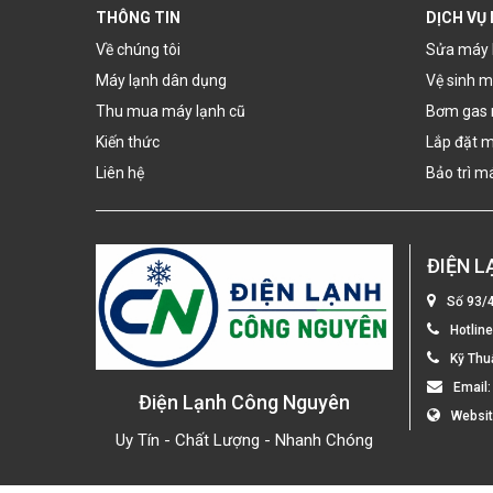
THÔNG TIN
DỊCH VỤ
Về chúng tôi
Sửa máy 
Máy lạnh dân dụng
Vệ sinh m
Thu mua máy lạnh cũ
Bơm gas 
Kiến thức
Lắp đặt m
Liên hệ
Bảo trì m
ĐIỆN 
Số 93/
Hotlin
Kỹ Thu
Email
Điện Lạnh Công Nguyên
Websi
Uy Tín - Chất Lượng - Nhanh Chóng