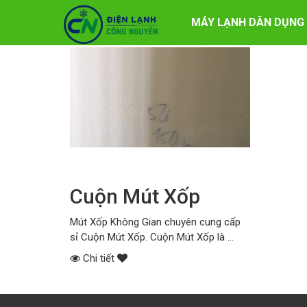
Thẻ:
cuộn mút xốp
MÁY LẠNH DÂN DỤNG
Cuộn Mút Xốp
Mút Xốp Không Gian chuyên cung cấp
sỉ Cuộn Mút Xốp. Cuộn Mút Xốp là ...
Chi tiết