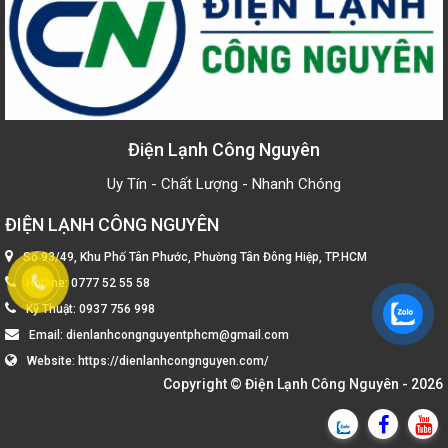
Điện Lạnh Công Nguyên
Uy Tín - Chất Lượng - Nhanh Chóng
ĐIỆN LẠNH CÔNG NGUYÊN
Số 93/49, Khu Phố Tân Phước, Phường Tân Đông Hiệp, TP.HCM
Hotline:
0777 52 55 58
Kỹ Thuật:
0937 756 998
Email:
dienlanhcongnguyentphcm@gmail.com
Website:
https://dienlanhcongnguyen.com/
Copyright ©
Điện Lạnh Công Nguyên
- 2026