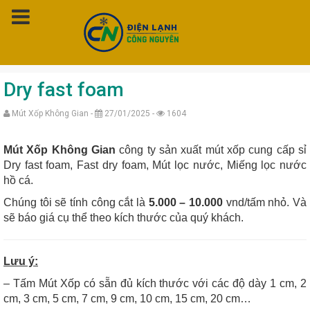
Trang chủ
»
Mút Xốp Không Gian
»
Dry fast foam
Dry fast foam
Mút Xốp Không Gian -
27/01/2025 -
1604
Mút Xốp Không Gian
công ty sản xuất mút xốp cung cấp sỉ
Dry fast foam,
Fast dry foam,
Mút lọc nước,
Miếng lọc nước
hồ cá.
Chúng tôi sẽ tính công cắt là
5.000 – 10.000
vnd/tấm nhỏ. Và
sẽ báo giá cụ thể theo kích thước của quý khách.
Lưu ý:
– Tấm Mút Xốp có sẵn đủ kích thước với các độ dày 1 cm, 2
cm, 3 cm, 5 cm, 7 cm, 9 cm, 10 cm, 15 cm, 20 cm…