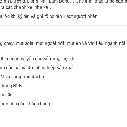
, Bình Dương, Đồng Nai, Lâm Đồng… Các tỉnh khác từ sẽ báo g
 ra các chành xe, nhà xe…
rước khi ký tên và ghi rõ họ tên + sđt người nhận.
áy, mút sofa, mút ngoài trời, mút ép và vật liệu ngành nội 
h theo mẫu và yêu cầu sử dụng thực tế.
nh nội thất và doanh nghiệp sản xuất.
M và cung ứng dài hạn.
ch hàng B2B.
ân cận.
c theo nhu cầu khách hàng.