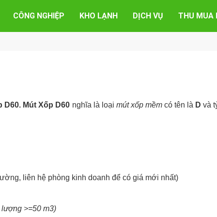
CÔNG NGHIỆP
KHO LẠNH
DỊCH VỤ
THU MUA 
p D60. Mút Xốp D60
nghĩa là loại
mút xốp mềm
có tên là
D
và t
trường, liên hệ phòng kinh doanh để có giá mới nhất)
ố lượng >=50 m3)