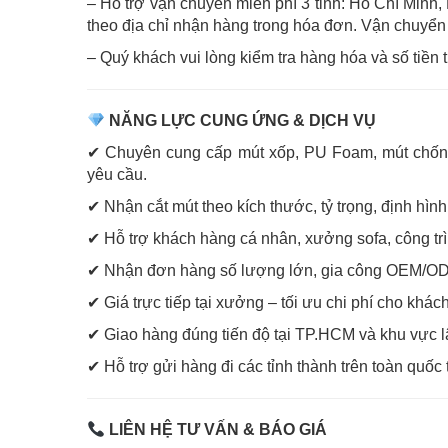
– Hỗ trợ vận chuyển miễn phí 3 tỉnh: Hồ Chí Minh
theo địa chỉ nhận hàng trong hóa đơn. Vận chuyển
– Quý khách vui lòng kiểm tra hàng hóa và số tiền t
NĂNG LỰC CUNG ỨNG & DỊCH VỤ
✔ Chuyên cung cấp mút xốp, PU Foam, mút chống ch
yêu cầu.
✔ Nhận cắt mút theo kích thước, tỷ trọng, định hìn
✔ Hỗ trợ khách hàng cá nhân, xưởng sofa, công trì
✔ Nhận đơn hàng số lượng lớn, gia công OEM/OD
✔ Giá trực tiếp tại xưởng – tối ưu chi phí cho khá
✔ Giao hàng đúng tiến độ tại TP.HCM và khu vực l
✔ Hỗ trợ gửi hàng đi các tỉnh thành trên toàn quố
LIÊN HỆ TƯ VẤN & BÁO GIÁ