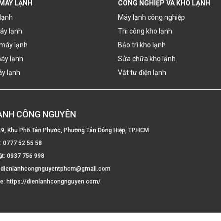
 MÁY LẠNH
CÔNG NGHIỆP VÀ KHO LẠNH
lạnh
Máy lạnh công nghiệp
áy lạnh
Thi công kho lạnh
máy lạnh
Bảo trì kho lạnh
áy lạnh
Sửa chữa kho lạnh
áy lạnh
Vật tư điện lạnh
LẠNH CÔNG NGUYÊN
49, Khu Phố Tân Phước, Phường Tân Đông Hiệp, TP.HCM
e:
0777 52 55 58
ật:
0937 756 998
:
dienlanhcongnguyentphcm@gmail.com
te:
https://dienlanhcongnguyen.com/