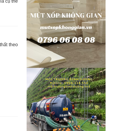
iá cụ thể
thất theo