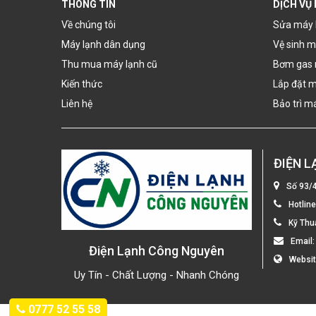
THÔNG TIN
DỊCH VỤ
Về chúng tôi
Sửa máy 
Máy lạnh dân dụng
Vệ sinh m
Thu mua máy lạnh cũ
Bơm gas 
Kiến thức
Lắp đặt m
Liên hệ
Bảo trì m
ĐIỆN 
Số 93/
Hotlin
Kỹ Thu
Email
Điện Lạnh Công Nguyên
Websi
Uy Tín - Chất Lượng - Nhanh Chóng
0777 52 55 58