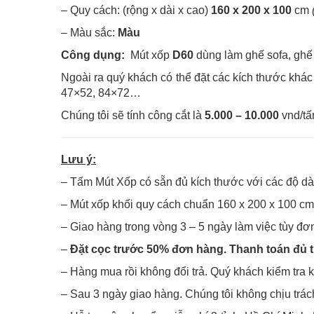
– Quy cách: (rộng x dài x cao)
160 x 200 x 100
cm
– Màu sắc:
Màu
Công dụng
:
Mút xốp
D60
dùng làm ghế sofa, ghế 
Ngoài ra quý khách có thể đặt các kích thước kh
47×52, 84×72…
Chúng tôi sẽ tính công cắt là
5.000 – 10.000
vnd/tấ
Lưu ý:
– Tấm Mút Xốp có sẵn đủ kích thước với các độ dà
– Mút xốp khối quy cách chuẩn 160 x 200 x 100 cm. 
– Giao hàng trong vòng 3 – 5 ngày làm việc tùy đơn
–
Đặt cọc trước 50% đơn hàng. Thanh toán đủ t
– Hàng mua rồi không đổi trả. Quý khách kiểm tra 
– Sau 3 ngày giao hàng. Chúng tôi không chịu trá