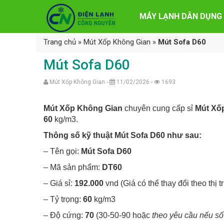
MÁY LẠNH DÂN DỤNG
Trang chủ
»
Mút Xốp Không Gian
»
Mút Sofa D60
Mút Sofa D60
Mút Xốp Không Gian -
11/02/2026 -
1693
Mút Xốp Không Gian
chuyên cung cấp sỉ
Mút Xố
60
kg/m3.
Thông số kỹ thuật Mút Sofa D60 như sau:
– Tên gọi:
Mút Sofa D60
– Mã sản phẩm:
DT60
– Giá sỉ:
192.000
vnd (Giá có thể thay đổi theo thị 
– Tỷ trọng:
60
kg/m3
– Độ cứng:
70
(30-50-90 hoặc
theo yêu cầu nếu s