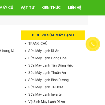
MÁY CŨ
VẬT TƯ
KIẾN THỨC
LIÊN HỆ
DỊCH VỤ SỬA MÁY LẠNH
TRANG CHỦ
ỷ trọng là
Sửa Máy Lạnh Dĩ An
Sửa Máy Lạnh Đông Hòa
Sửa Máy Lạnh Tân Đông Hiệp
Sửa Máy Lạnh Thuận An
Sửa Máy Lạnh Bình Dương
Sửa Máy Lạnh TP.HCM
Sửa Máy Lạnh Inverter
Vệ Sinh Máy Lạnh Dĩ An