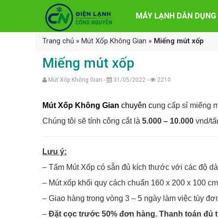
MÁY LẠNH DÂN DỤNG
Trang chủ
»
Mút Xốp Không Gian
»
Miếng mút xốp
Miếng mút xốp
Mút Xốp Không Gian -
31/05/2022 -
2210
Mút Xốp Không Gian
chuyên c
ung cấp sỉ miếng 
Chúng tôi sẽ tính công cắt là
5.000 – 10.000
vnd/tấ
Lưu ý:
– Tấm Mút Xốp có sẵn đủ kích thước với các độ dà
– Mút xốp khối quy cách chuẩn 160 x 200 x 100 cm. 
– Giao hàng trong vòng 3 – 5 ngày làm việc tùy đơn
–
Đặt cọc trước 50% đơn hàng. Thanh toán đủ t