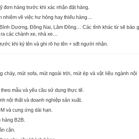
kỹ đơn hàng trước khi xác nhận đặt hàng.
ch nhiệm về việc hư hỏng hay thiếu hàng…
, Bình Dương, Đồng Nai, Lâm Đồng… Các tỉnh khác từ sẽ báo g
 ra các chành xe, nhà xe…
rước khi ký tên và ghi rõ họ tên + sđt người nhận.
áy, mút sofa, mút ngoài trời, mút ép và vật liệu ngành nội 
h theo mẫu và yêu cầu sử dụng thực tế.
nh nội thất và doanh nghiệp sản xuất.
M và cung ứng dài hạn.
ch hàng B2B.
ân cận.