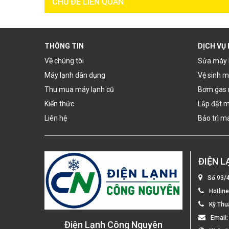
CHỦ ĐỀ LIÊN QUAN
THÔNG TIN
DỊCH VỤ
Về chúng tôi
Sửa máy 
Máy lạnh dân dụng
Vệ sinh m
Thu mua máy lạnh cũ
Bơm gas 
Kiến thức
Lắp đặt m
Liên hệ
Bảo trì m
ĐIỆN 
Số 93/
Hotlin
Kỹ Thu
Email
Điện Lạnh Công Nguyên