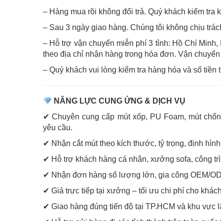
– Hàng mua rồi không đổi trả. Quý khách kiểm tra 
– Sau 3 ngày giao hàng. Chúng tôi không chịu trá
– Hỗ trợ vận chuyển miễn phí 3 tỉnh: Hồ Chí Minh
theo địa chỉ nhận hàng trong hóa đơn. Vận chuyển
– Quý khách vui lòng kiểm tra hàng hóa và số tiền t
NĂNG LỰC CUNG ỨNG & DỊCH VỤ
✔ Chuyên cung cấp mút xốp, PU Foam, mút chống ch
yêu cầu.
✔ Nhận cắt mút theo kích thước, tỷ trọng, định hìn
✔ Hỗ trợ khách hàng cá nhân, xưởng sofa, công trì
✔ Nhận đơn hàng số lượng lớn, gia công OEM/OD
✔ Giá trực tiếp tại xưởng – tối ưu chi phí cho khá
✔ Giao hàng đúng tiến độ tại TP.HCM và khu vực l