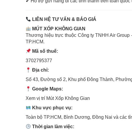
✔ Hỗ trợ gửi hàng đi các tỉnh thành trên toàn quố
LIÊN HỆ TƯ VẤN & BÁO GIÁ
MÚT XỐP KHÔNG GIAN
Thương hiệu trực thuộc
Công ty TNHH Air Group
–
TP.HCM.
Mã số thuế:
3702795377
Địa chỉ:
Số 43, Đường số 2, Khu phố Đông Thành, Phường
Google Maps:
Xem vị trí Mút Xốp Không Gian
Khu vực phục vụ:
Toàn bộ TP.HCM, Bình Dương, Đồng Nai và các t
Thời gian làm việc: