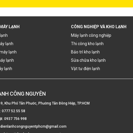
 MÁY LẠNH
CÔNG NGHIỆP VÀ KHO LẠNH
lạnh
Máy lạnh công nghiệp
áy lạnh
Thi công kho lạnh
máy lạnh
Bảo trì kho lạnh
áy lạnh
Sửa chữa kho lạnh
áy lạnh
Vật tư điện lạnh
LẠNH CÔNG NGUYÊN
49, Khu Phố Tân Phước, Phường Tân Đông Hiệp, TP.HCM
e:
0777 52 55 58
ật:
0937 756 998
:
dienlanhcongnguyentphcm@gmail.com