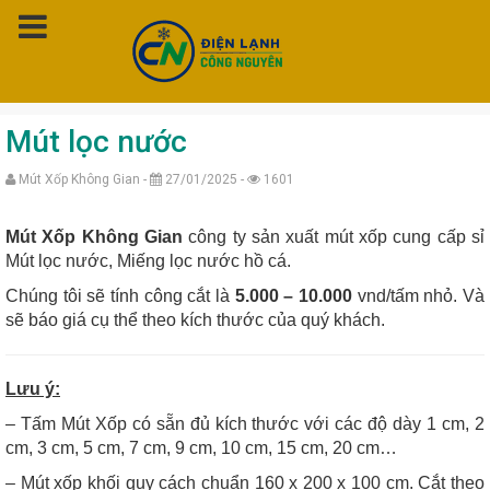
Trang chủ
»
Mút Xốp Không Gian
»
Mút lọc nước
Mút lọc nước
Mút Xốp Không Gian -
27/01/2025 -
1601
Mút Xốp Không Gian
công ty sản xuất mút xốp cung cấp sỉ
Mút lọc nước,
Miếng lọc nước hồ cá.
Chúng tôi sẽ tính công cắt là
5.000 – 10.000
vnd/tấm nhỏ. Và
sẽ báo giá cụ thể theo kích thước của quý khách.
Lưu ý:
– Tấm Mút Xốp có sẵn đủ kích thước với các độ dày 1 cm, 2
cm, 3 cm, 5 cm, 7 cm, 9 cm, 10 cm, 15 cm, 20 cm…
– Mút xốp khối quy cách chuẩn 160 x 200 x 100 cm. Cắt theo