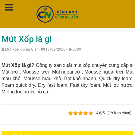
Trang chủ
»
Mút Xốp là gì
Mút Xốp là gì
Mút Xốp Không Gian -
13/02/2025 -
2799
Mút Xốp là gì?
Công ty sản xuất mút xốp chuyên cung cấp sỉ
Mút lưới,
Mousse lưới,
Mút ngoài trời,
Mousse ngoài trời,
Mút
mau khô,
Mousse mau khô,
Bọt khô nhanh,
Quick dry foam,
Foam quick dry,
Dry fast foam,
Fast dry foam,
Mút lọc nước,
Miếng lọc nước hồ cá.
4.8/5 - (19 bình chọn)