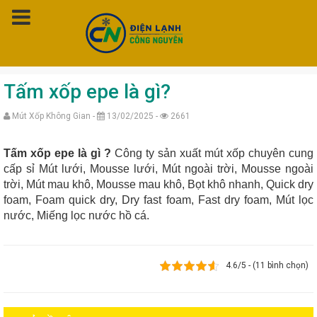
Trang chủ
»
Tấm xốp epe là gì?
Tấm xốp epe là gì?
Mút Xốp Không Gian -
13/02/2025 -
2661
Tấm xốp epe là gì ?
Công ty sản xuất mút xốp chuyên cung
cấp sỉ
Mút lưới,
Mousse lưới,
Mút ngoài trời,
Mousse ngoài
trời,
Mút mau khô,
Mousse mau khô,
Bọt khô nhanh,
Quick dry
foam,
Foam quick dry,
Dry fast foam,
Fast dry foam,
Mút lọc
nước,
Miếng lọc nước hồ cá.
4.6/5 - (11 bình chọn)